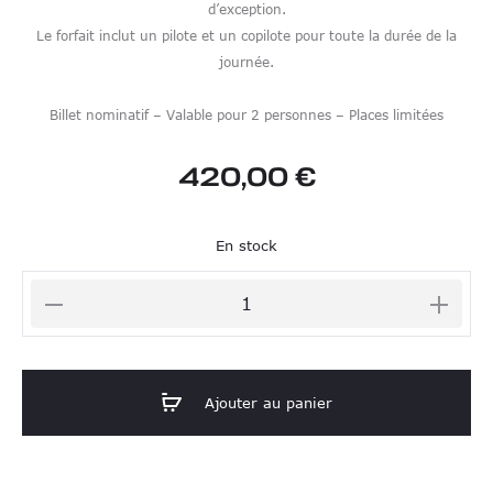
d’exception.
Le forfait inclut un pilote et un copilote pour toute la durée de la
journée.
Billet nominatif – Valable pour 2 personnes – Places limitées
420,00
€
En stock
quantité
de
Racing
Days
Ajouter au panier
-
Vendredi
03