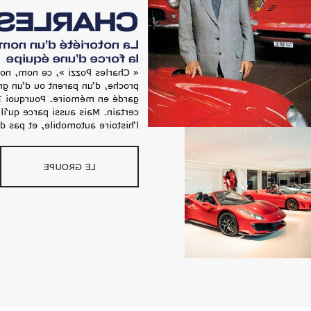
ES POZZI
uissance d’une marque,
la force d’une équipe​
 tous entendu un jour d’un ami
rent. Et nous l’avons toujours
qu’il rime avec Ferrari, c’est
voque à lui seul tout un pan de
tomobile, et pas des moindres.
LE GROUPE