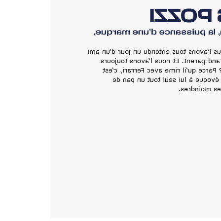
CHARL
La notoriété d’un nom, la p
« Charles Pozzi », ce nom, nous l’avons
proche, d’un parent ou d’un grand-pa
gardé en mémoire. Pourquoi ? Parce 
certain. Mais aussi parce qu’il é
l’histoire au