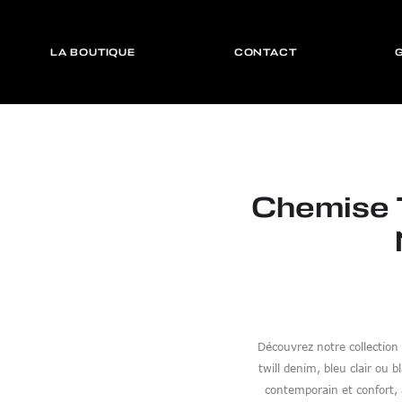
LA BOUTIQUE
CONTACT
Chemise 
Découvrez notre collectio
twill denim, bleu clair ou b
contemporain et confort,