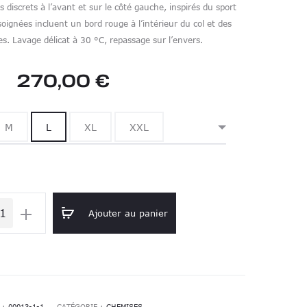
s discrets à l’avant et sur le côté gauche, inspirés du sport
soignées incluent un bord rouge à l’intérieur du col et des
s. Lavage délicat à 30 °C, repassage sur l’envers.
270,00
€
M
L
XL
XXL
Ajouter au panier
e
ar
 :
00013-1-1
CATÉGORIE :
CHEMISES