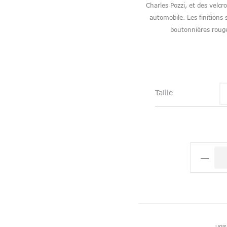
Charles Pozzi, et des velcro
automobile. Les finitions 
boutonnières rouge
Taille
quantité
de
Chemis
Teamwe
Bleu
Clair
UGS