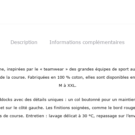
Description
Informations complémentaires
 inspirées par le « teamwear » des grandes équipes de sport autom
 la course. Fabriquées en 100 % coton, elles sont disponibles en t
M à XXL.
paddocks avec des détails uniques : un col boutonné pour un maint
t et sur le côté gauche. Les finitions soignées, comme le bord rouge 
 de course. Entretien : lavage délicat à 30 °C, repassage sur l’env